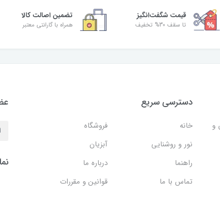
قیمت شگفت‌انگیز
تضمین اصالت کالا
تا سقف 30% تخفیف
همراه با گارانتی معتبر
دسترسی سریع
عضو
 و
خانه
فروشگاه
نور و روشنایی
آبزیان
نما
راهنما
درباره ما
تماس با ما
قوانین و مقررات