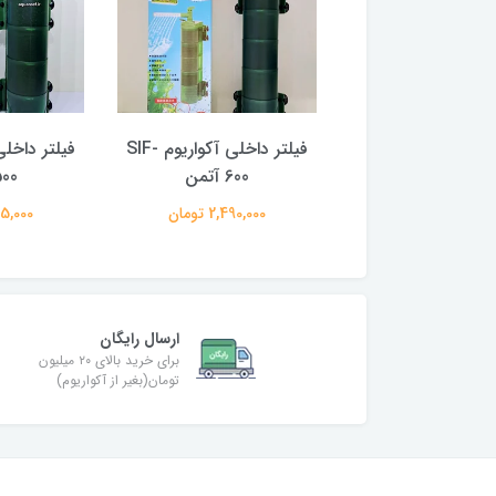
فیلتر داخلی آکواریوم SIF-
فیلتر داخلی آکواریوم SIF-
700 آتمن
600 آتمن
500 آت
2,595,0 تومان
2,490,000 تومان
1,995,000
ارسال رایگان
برای خرید بالای ۲۰ میلیون
تومان(بغیر از آکواریوم)