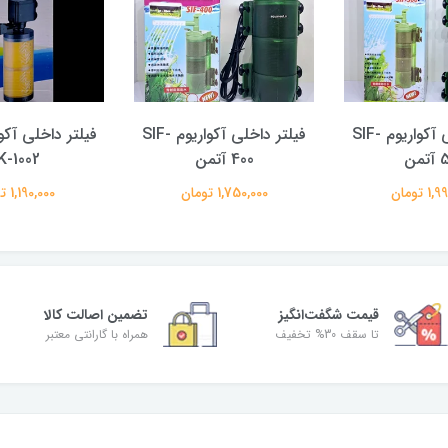
فیلتر داخلی آکواریوم SIF-
فیلتر داخلی آکواریوم SIF-
فیلتر داخلی آکو
من
400 آتمن
K-1002
 تومان
1,750,000 تومان
1,190,000 تومان
قیمت شگفت‌انگیز
تضمین اصالت کالا
تا سقف 30% تخفیف
همراه با گارانتی معتبر