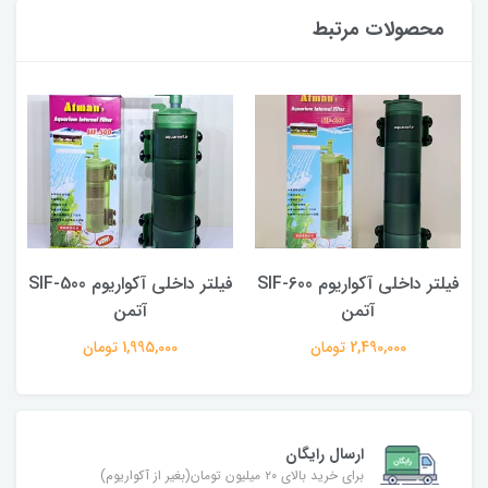
محصولات مرتبط
SI
فیلتر داخلی آکواریوم SIF-600
فیلتر داخلی آکواریوم SIF-500
آتمن
آتمن
2,490,000 تومان
1,995,000 تومان
ارسال رایگان
برای خرید بالای ۲۰ میلیون تومان(بغیر از آکواریوم)