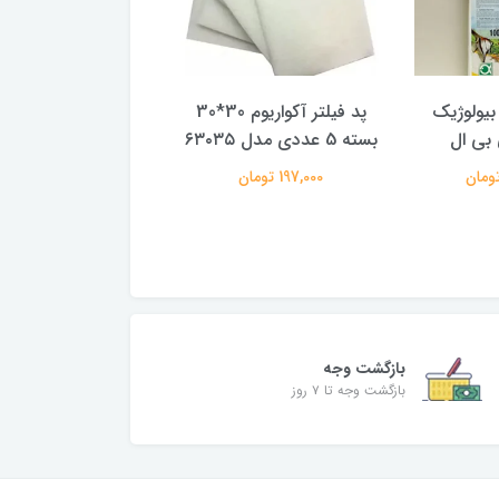
بیولوژیک
پد فیلتر آکواریوم 30*30
ابر (اسفنج)بلوکی بی
بی ال
بسته 5 عددی مدل ۶۳۰۳۵
ریز آکواریوم سوب
۱۰×۱۲.۵×۲۵
197,000 تومان
360,000 تومان
بازگشت وجه
بازگشت وجه تا ۷ روز