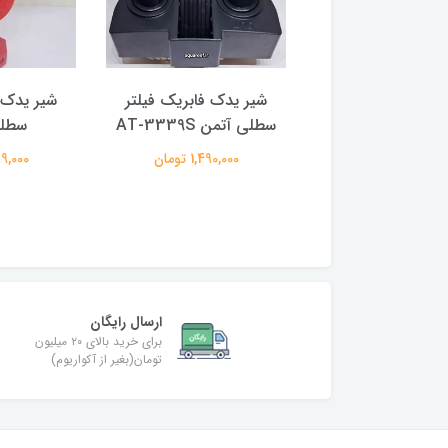
ت ورودی و
شیر یدک فابریک فیلتر
شیر یدک ف
جی,شلنگ و شیر
سطلی آتمن AT-3339S
سطلی
فابریک فیلتر سطلی AT-
1,490,000 تومان
2,189,000
3338 آتمن
3,970,00 تومان
ارسال رایگان
برای خرید بالای ۲۰ میلیون
تومان(بغیر از آکواریوم)