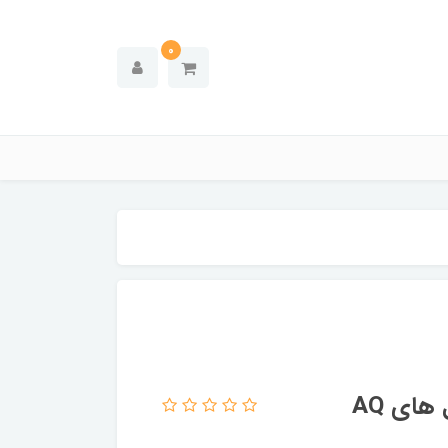
0
های AQ