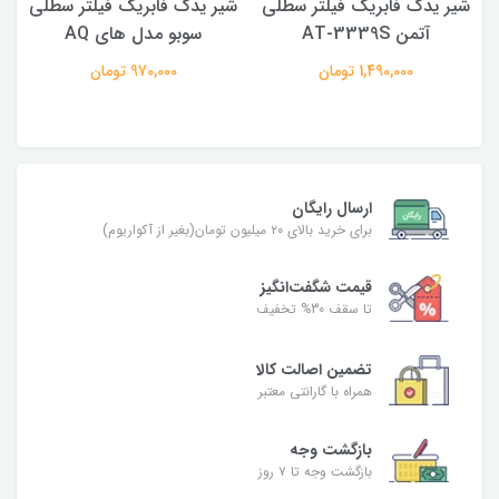
شیر یدک فابریک فیلتر سطلی
شیر یدک فابریک فیلتر سطلی
آتمن AT-3339S
سوبو مدل های AQ
1,490,000 تومان
970,000 تومان
ارسال رایگان
برای خرید بالای ۲۰ میلیون تومان(بغیر از آکواریوم)
قیمت شگفت‌انگیز
تا سقف 30% تخفیف
تضمین اصالت کالا
همراه با گارانتی معتبر
بازگشت وجه
بازگشت وجه تا ۷ روز