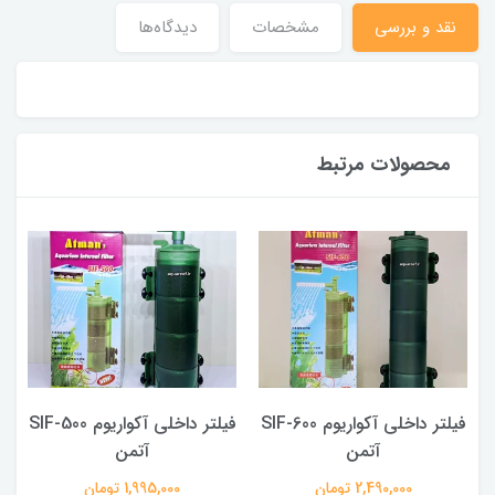
نقد و بررسی
مشخصات
دیدگاه‌ها
محصولات مرتبط
SI
فیلتر داخلی آکواریوم SIF-600
فیلتر داخلی آکواریوم SIF-500
آتمن
آتمن
2,490,000 تومان
1,995,000 تومان