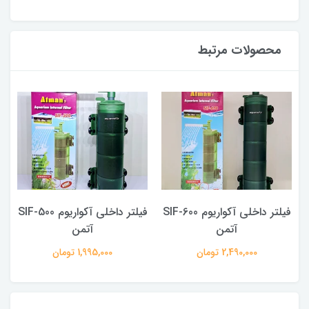
محصولات مرتبط
SI
فیلتر داخلی آکواریوم SIF-600
فیلتر داخلی آکواریوم SIF-500
آتمن
آتمن
2,490,000 تومان
1,995,000 تومان