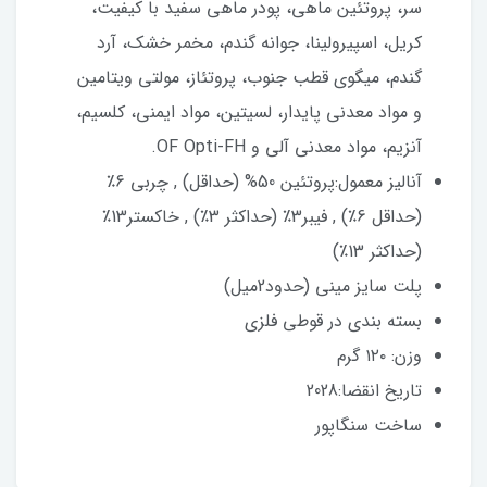
سر، پروتئین ماهی، پودر ماهی سفید با کیفیت،
کریل، اسپیرولینا، جوانه گندم، مخمر خشک، آرد
گندم، میگوی قطب جنوب، پروتئاز، مولتی ویتامین
و مواد معدنی پایدار، لسیتین، مواد ایمنی، کلسیم،
آنزیم، مواد معدنی آلی و OF Opti-FH.
آنالیز معمول:پروتئین 50% (حداقل) , چربی 6٪
(حداقل 6٪) , فیبر3٪ (حداکثر 3٪) , خاکستر13٪
(حداکثر 13٪)
پلت سایز مینی (حدود2میل)
بسته بندی در قوطی فلزی
وزن: ۱۲۰ گرم
تاریخ انقضا:2028
ساخت سنگاپور