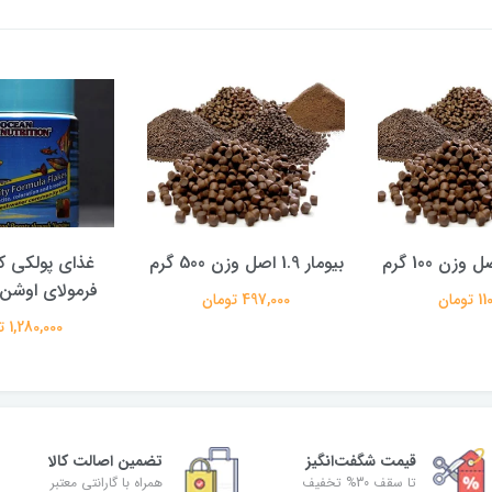
بیومار 1.9 اصل وزن 500 گرم
غذای پولکی ک
فرمولای اوشن
تومان
497,000 تومان
1,280,000 تومان
قیمت شگفت‌انگیز
تضمین اصالت کالا
تا سقف 30% تخفیف
همراه با گارانتی معتبر