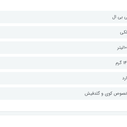
 بی ال
لکی
یتر
 گرم
رد
صوص کوی و گلدفیش