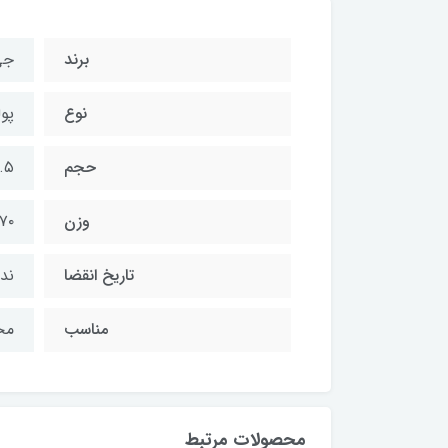
برند
جی
نوع
پو
حجم
۱۰.۵ل
وزن
۱۴۷۰
تاریخ انقضا
ندا
مناسب
مخ
محصولات مرتبط