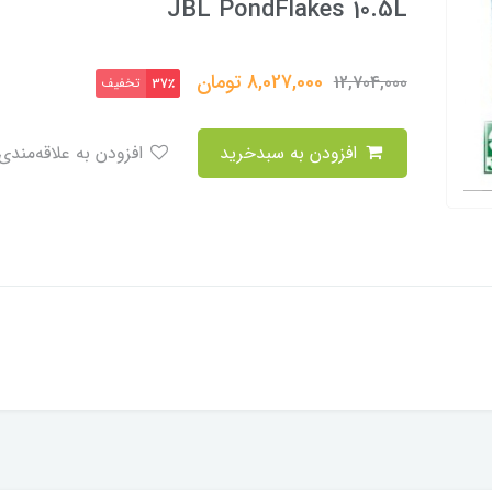
JBL PondFlakes 10.5L
8,027,000
تومان
12,704,000
تخفیف
37٪
افزودن به سبدخرید
افزودن به علاقه‌مندی