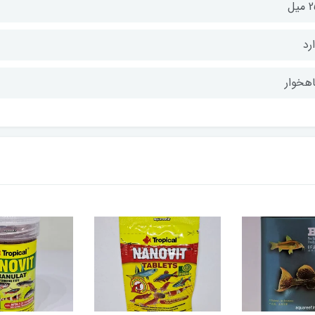
یل
رد
اهخوار