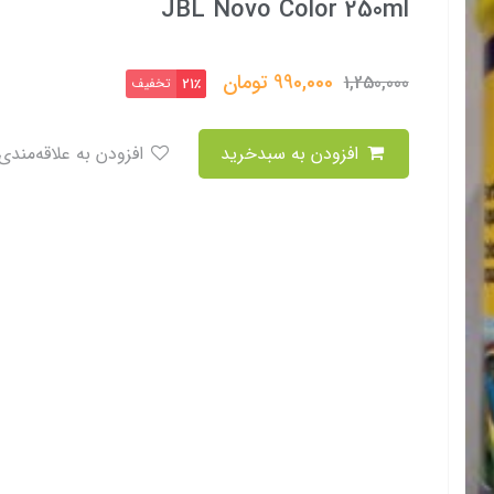
JBL Novo Color 250ml
990,000
تومان
1,250,000
تخفیف
21٪
افزودن به سبدخرید
افزودن به علاقه‌مندی