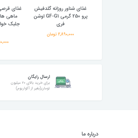
شد هد و رنگ فلاور
غذای شناور روزانه گلدفیش
پرو ردسین مینی 250 گرم
پرو 250 گرمی GF-G1 اوشن
ماهی های
 اوشن فری
فری
2,990,00 تومان
2,890,000 تومان
2,910,000
ارسال رایگان
برای خرید بالای ۲۰ میلیون
تومان(بغیر از آکواریوم)
درباره ما