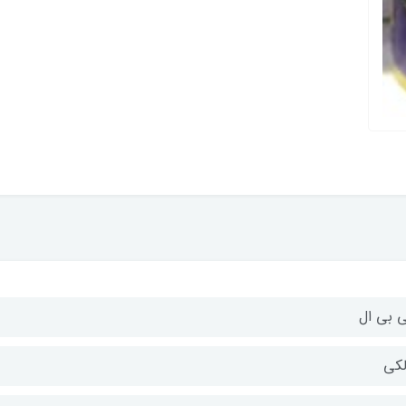
 بی ال
لکی