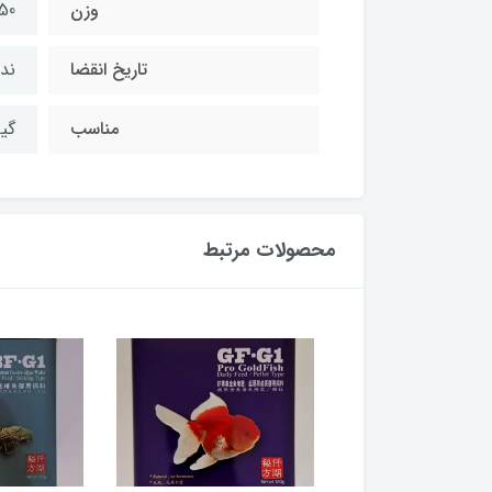
وزن
250 م
تاریخ انقضا
ندا
مناسب
گی
محصولات مرتبط