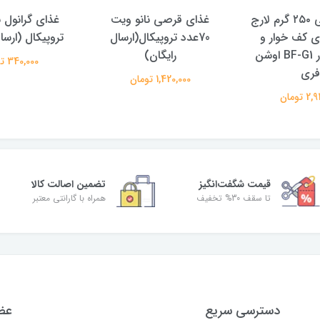
غذای قرصی ۲۵۰ گرم لارج
غذای قرصی نانو ویت
غذای گرانول ن
 کف خوار و
70عدد تروپیکال(ارسال
تروپیکال (ارسا
جلبک خوار BF-G1 اوشن
رایگان)
340,000 تومان
فری
1,420,000 تومان
 تومان
قیمت شگفت‌انگیز
تضمین اصالت کالا
تا سقف 30% تخفیف
همراه با گارانتی معتبر
دسترسی سریع
عضو