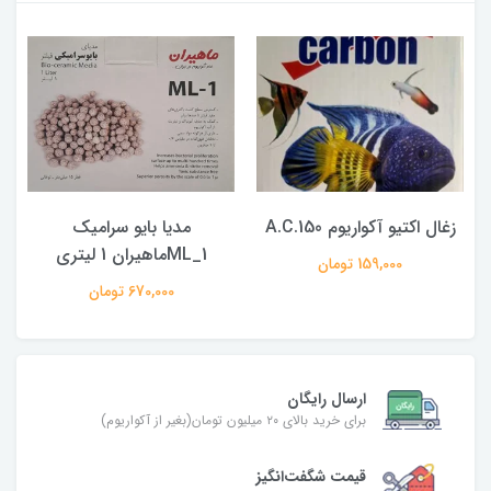
زغال اکتیو آکواریوم A.C.150
مدیا بایو سرامیک
ML_1ماهیران 1 لیتری
159,000 تومان
670,000 تومان
ارسال رایگان
برای خرید بالای ۲۰ میلیون تومان(بغیر از آکواریوم)
قیمت شگفت‌انگیز