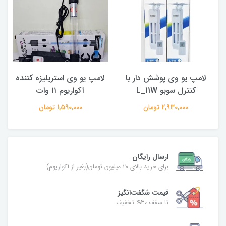
لامپ یو وی پوشش دار با
لامپ یو وی استریلیزه کننده
کنترل سوبو L_11W
آکواریوم ۱۱ وات
2,930,000 تومان
1,590,000 تومان
ارسال رایگان
برای خرید بالای ۲۰ میلیون تومان(بغیر از آکواریوم)
قیمت شگفت‌انگیز
تا سقف 30% تخفیف