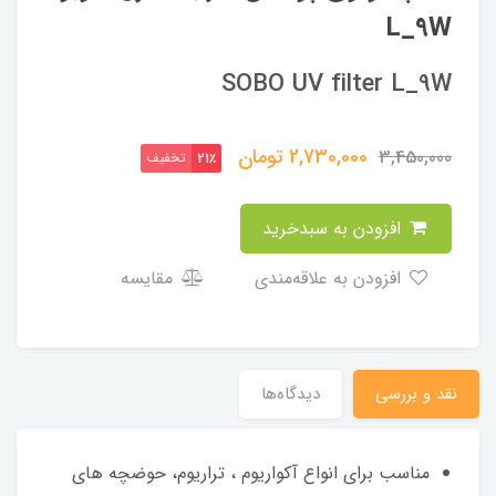
L_9W
SOBO UV filter L_9W
2,730,000
تومان
3,450,000
تخفیف
21٪
افزودن به سبدخرید
افزودن به علاقه‌مندی
مقایسه
نقد و بررسی
دیدگاه‌ها
مناسب برای انواع آکواریوم ، تراریوم، حوضچه های