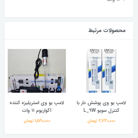
محصولات مرتبط
لامپ یو وی پوشش دار با
لامپ یو وی استریلیزه کننده
کنترل سوبو L_9W
آکواریوم ۱۱ وات
2,730,000 تومان
1,590,000 تومان