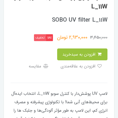
L_11W
SOBO UV filter L_11W
2,930,000
تومان
3,450,000
تخفیف
16٪
افزودن به سبدخرید
افزودن به علاقه‌مندی
مقایسه
لامپ UV پوشش‌دار با کنترل سوبو L_11W، انتخاب ایده‌آل
برای محیط‌های آبی شما! با تکنولوژی پیشرفته و مصرف
انرژی کم، این لامپ به طور مؤثر آلودگی‌ها و جلبک ها را