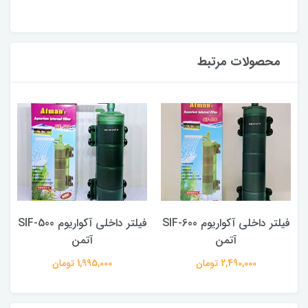
محصولات مرتبط
SI
فیلتر داخلی آکواریوم SIF-600
فیلتر داخلی آکواریوم SIF-500
آتمن
آتمن
2,490,000 تومان
1,995,000 تومان