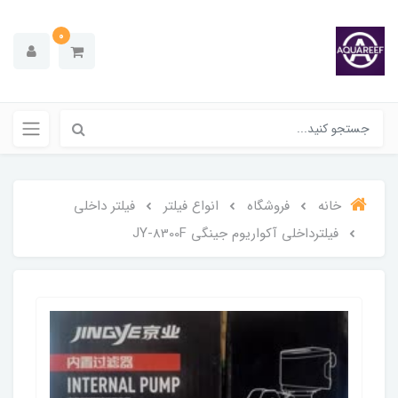
0
خانه
فروشگاه
انواع فیلتر
فیلتر داخلی
فیلترداخلی آکواریوم جینگی JY-8300F