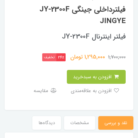
فیلترداخلی جینگی JY-2300F
JINGYE
فیلتر اینترنال JY-2300F
1,295,000
تومان
1,700,000
تخفیف
24٪
افزودن به سبدخرید
افزودن به علاقه‌مندی
مقایسه
نقد و بررسی
مشخصات
دیدگاه‌ها