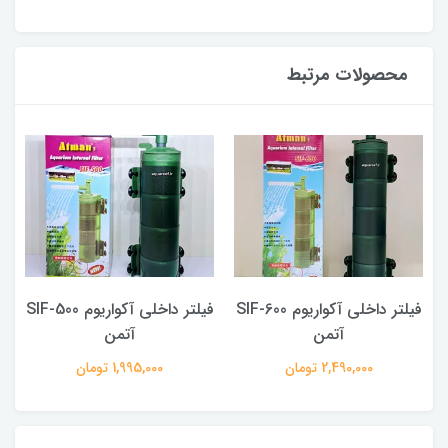
محصولات مرتبط
SI
فیلتر داخلی آکواریوم SIF-600
فیلتر داخلی آکواریوم SIF-500
آتمن
آتمن
2,490,000 تومان
1,995,000 تومان