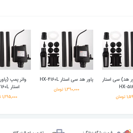
ور هد) سی استار
پاور هد سی استار HX-4160L
واتر پمپ (پاو
HX-51
استار HX-3160L
1,390,000 تومان
 تومان
1,295,000 تومان