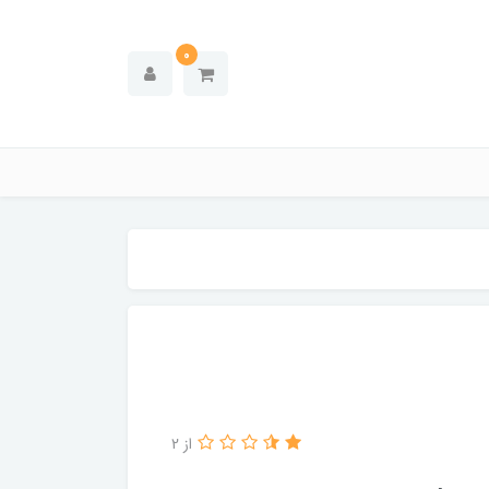
0
از 2