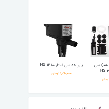
ر هد) سی
پاور هد سی استار HX-1380
1580L
1,090,000 تومان
1,695,000 تومان