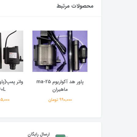
محصولات مرتبط
پ (پاورهد) آکواریوم
پاور هد آکواریوم ma-25
واتر پمپ(پا
MC-ماهیران
ماهیران
60L
997,000 تومان
990,000 تومان
1,595,000
ارسال رایگان