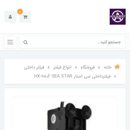
0
خانه
فروشگاه
انواع فیلتر
فیلتر داخلی
فیلترداخلی سی استار HX-1180F SEA STAR