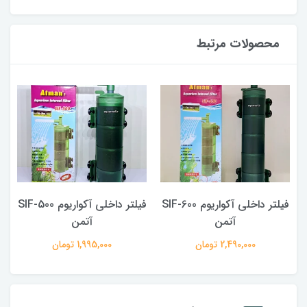
محصولات مرتبط
SI
فیلتر داخلی آکواریوم SIF-600
فیلتر داخلی آکواریوم SIF-500
آتمن
آتمن
2,490,000 تومان
1,995,000 تومان