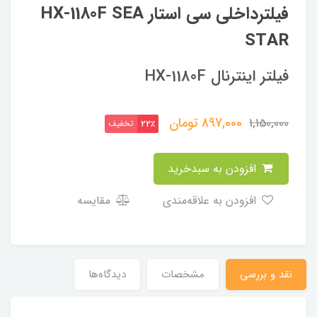
فیلترداخلی سی استار HX-1180F SEA
STAR
فیلتر اینترنال HX-1180F
897,000
تومان
1,150,000
تخفیف
22٪
افزودن به سبدخرید
افزودن به علاقه‌مندی
مقایسه
نقد و بررسی
مشخصات
دیدگاه‌ها