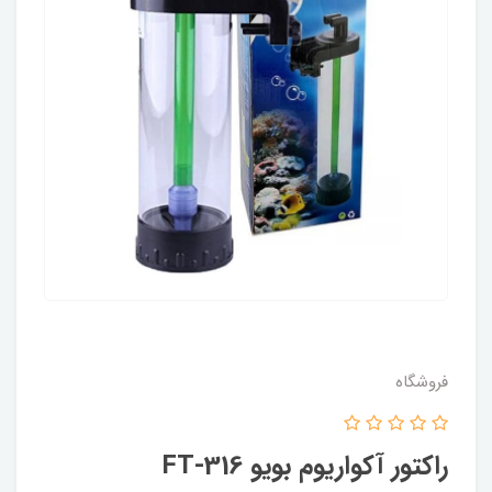
فروشگاه
راکتور آکواریوم بویو FT-316