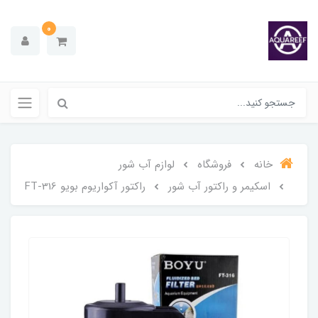
0
خانه
فروشگاه
لوازم آب شور
اسکیمر و راکتور آب شور
راکتور آکواریوم بویو FT-316