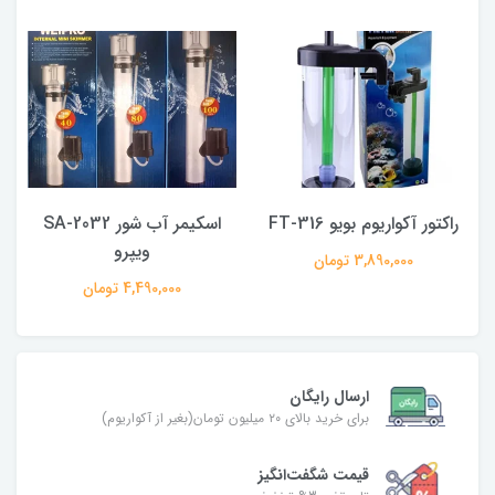
راکتور آکواریوم بویو FT-316
اسکیمر آب شور SA-2032
ویپرو
3,890,000 تومان
4,490,000 تومان
ارسال رایگان
برای خرید بالای ۲۰ میلیون تومان(بغیر از آکواریوم)
قیمت شگفت‌انگیز