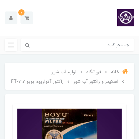
0
خانه
فروشگاه
لوازم آب شور
اسکیمر و راکتور آب شور
راکتور آکواریوم بویو FT-312