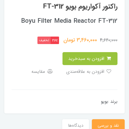
راکتور آکواریوم بویو FT-312
Boyu Filter Media Reactor FT-312
3,460,000
تومان
4,620,000
تخفیف
26٪
افزودن به سبدخرید
افزودن به علاقه‌مندی
مقایسه
برند :بویو
نقد و بررسی
دیدگاه‌ها