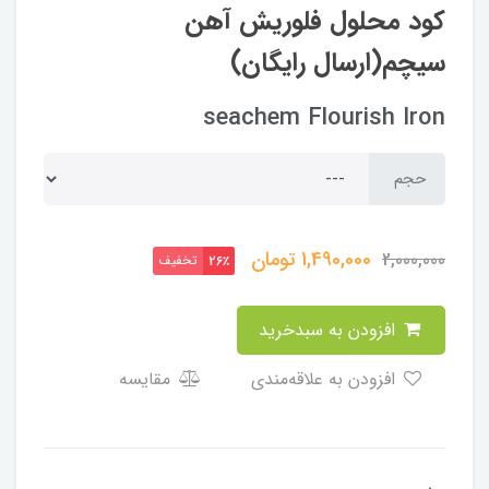
کود محلول فلوریش آهن
سیچم(ارسال رایگان)
seachem Flourish Iron
حجم
1,490,000
تومان
2,000,000
تخفیف
26٪
افزودن به سبدخرید
افزودن به علاقه‌مندی
مقایسه