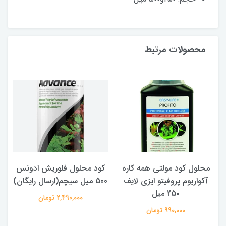
محصولات مرتبط
محلول کود مولتی همه کاره
کود محلول فلوریش ادونس
ک
آکواریوم پروفیتو ایزی لایف
500 میل سیچم(ارسال رایگان)
25۰ میل
2,490,000 تومان
990,000 تومان