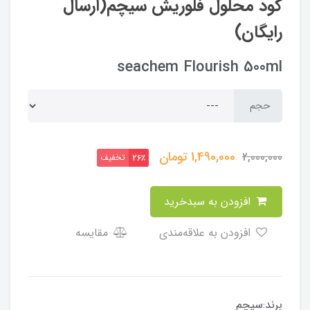
کود محلول فلوریش سیچم(ارسال
رایگان)
seachem Flourish 500ml
حجم
1,490,000
تومان
2,000,000
تخفیف
26٪
افزودن به سبدخرید
افزودن به علاقه‌مندی
مقایسه
برند:سیچم