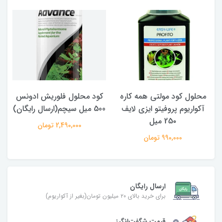
محلول کود مولتی همه کاره
کود محلول فلوریش ادونس
آکواریوم پروفیتو ایزی لایف
500 میل سیچم(ارسال رایگان)
25۰ میل
2,490,000 تومان
990,000 تومان
ارسال رایگان
برای خرید بالای ۲۰ میلیون تومان(بغیر از آکواریوم)
قیمت شگفت‌انگیز