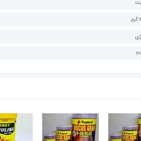
یت
رم
ژی
20