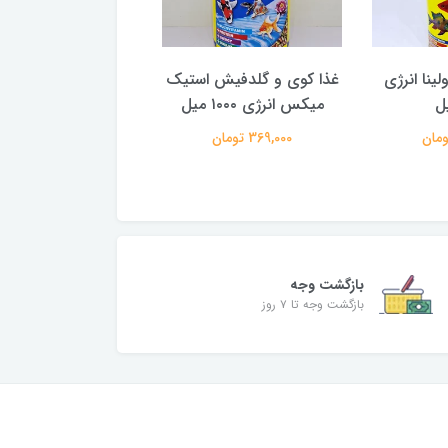
ینا انرژی
غذا کوی و گلدفیش استیک
غذای گرانول سوپر تر
میکس انرژی ۱۰۰۰ میل
پلیت اوشن فری 550میل
369,000 تومان
1,590,000 تومان
بازگشت وجه
بازگشت وجه تا ۷ روز