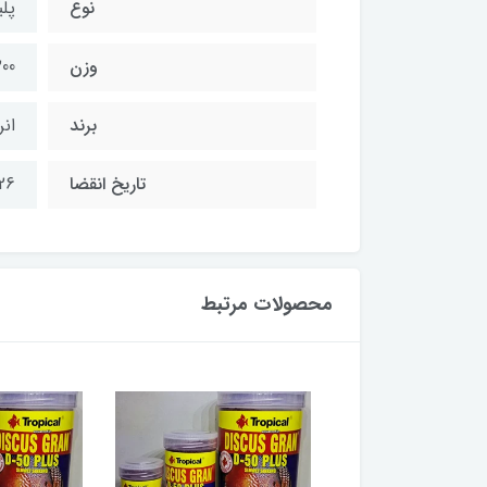
نوع
پل
وزن
200 گ
برند
انر
تاریخ انقضا
26
محصولات مرتبط