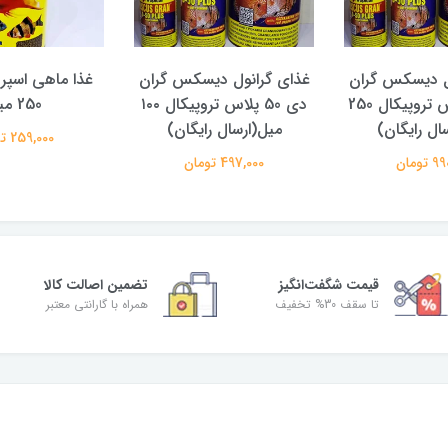
ل دیسکس گران
غذای گرانول دیسکس گران
غذا ماهی اسپرول
دی 50 پلاس تروپیکال 250
دی 50 پلاس تروپیکال ۱۰۰
250 میل
ال رایگان)
میل(ارسال رایگان)
259,000 تومان
تومان
497,000 تومان
قیمت شگفت‌انگیز
تضمین اصالت کالا
تا سقف 30% تخفیف
همراه با گارانتی معتبر