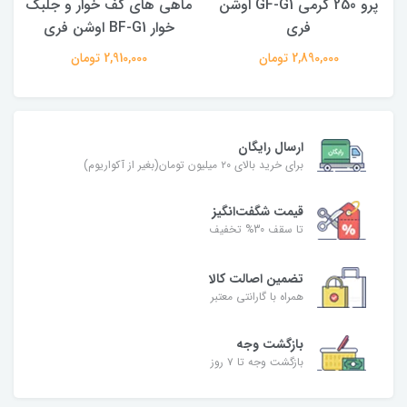
پرو 250 گرمی GF-G1 اوشن
ماهی های کف خوار و جلبک
فری
خوار BF-G1 اوشن فری
2,890,000 تومان
2,910,000 تومان
ارسال رایگان
برای خرید بالای ۲۰ میلیون تومان(بغیر از آکواریوم)
قیمت شگفت‌انگیز
تا سقف 30% تخفیف
تضمین اصالت کالا
همراه با گارانتی معتبر
بازگشت وجه
بازگشت وجه تا ۷ روز