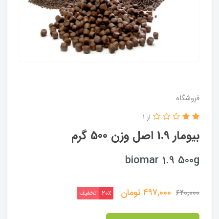
فروشگاه
از 1
بیومار 1.9 اصل وزن 500 گرم
biomar 1.9 500g
497,000
تومان
620,000
تخفیف
20٪