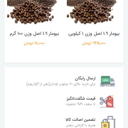
بیومار 1.9 اصل وزن ۱ کیلویی
بیومار 1.9 اصل وزن 100 گرم
945,000 تومان
110,000 تومان
ارسال رایگان
برای خرید بالای ۲۰ میلیون تومان(بغیر از آکواریوم)
قیمت شگفت‌انگیز
تا سقف 30% تخفیف
تضمین اصالت کالا
همراه با گارانتی معتبر