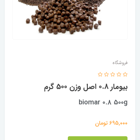
فروشگاه
بیومار 0.8 اصل وزن 500 گرم
biomar 0.8 500g
695,000
تومان