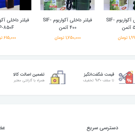
فیلتر داخلی آکواریوم SIF-
فیلتر داخلی آکواریوم SIF-
فیلتر داخلی آکو
من
400 آتمن
-850F
 تومان
1,750,000 تومان
615,000 تومان
قیمت شگفت‌انگیز
تضمین اصالت کالا
تا سقف 30% تخفیف
همراه با گارانتی معتبر
دسترسی سریع
عضو