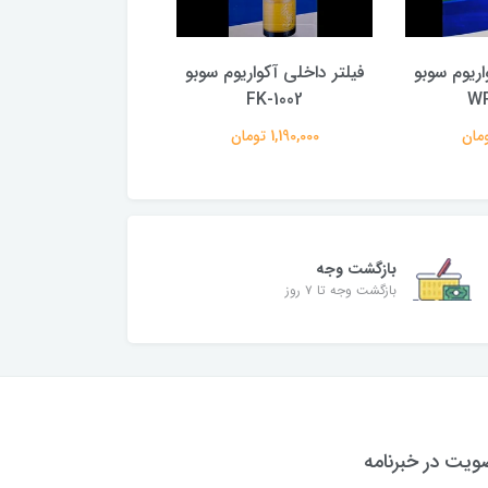
اریوم سوبو
فیلتر داخلی آکواریوم سوبو
فیلتر داخلی آکواریوم
WP
FK-1002
استار مدل FH-1903
1,190,000 تومان
1,089,000 تومان
بازگشت وجه
بازگشت وجه تا ۷ روز
یت در خبرنامه