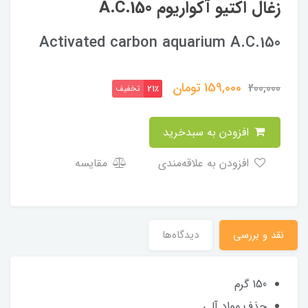
زغال اکتیو آکواریوم A.C.150
Activated carbon aquarium A.C.150
159,000
تومان
200,000
تخفیف
21٪
افزودن به سبدخرید
افزودن به علاقه‌مندی
مقایسه
نقد و بررسی
دیدگاه‌ها
150 گرم
حذف مواد آلی