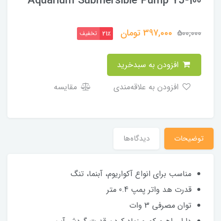
Aquarium Submersible Pump YJ-100
397,000
تومان
500,000
تخفیف
21٪
افزودن به سبدخرید
افزودن به علاقه‌مندی
مقایسه
توضیحات
دیدگاه‌ها
مناسب برای انواع آکواریوم، آبنما، تنگ
قدرت هد واتر پمپ 0.4 متر
توان مصرفی 3 وات