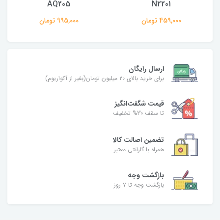
AQ205
N2201
459,000 تومان
995,000 تومان
ارسال رایگان
برای خرید بالای ۲۰ میلیون تومان(بغیر از آکواریوم)
قیمت شگفت‌انگیز
تا سقف 30% تخفیف
تضمین اصالت کالا
همراه با گارانتی معتبر
بازگشت وجه
بازگشت وجه تا ۷ روز