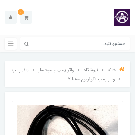
0
خانه
فروشگاه
واتر پمپ و موجساز
واتر پمپ
واتر پمپ آکواریوم YJ-100