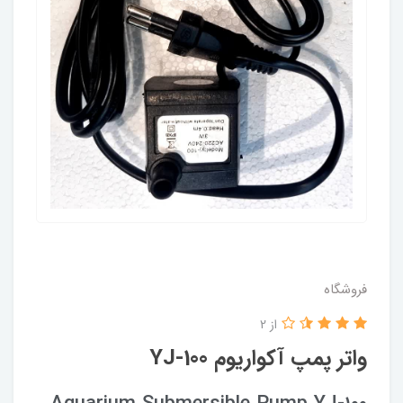
فروشگاه
از 2
واتر پمپ آکواریوم YJ-100