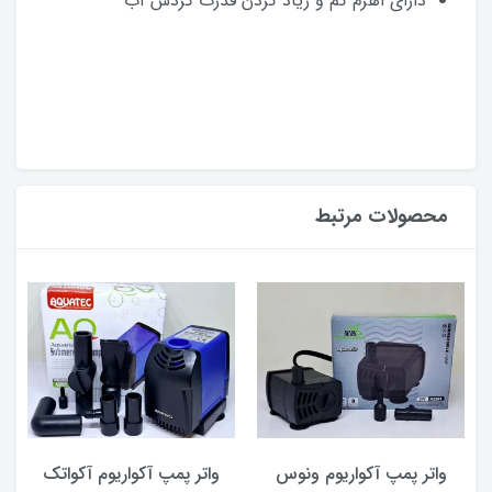
دارای اهرم کم و زیاد کردن قدرت گردش آب
محصولات مرتبط
واتر پمپ آکواریوم ونوس
واتر پمپ آکواریوم آکواتک
و