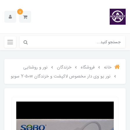
0
خانه
فروشگاه
خزندگان
نور و روشنایی
نور یو وی دار مخصوص لاکپشت و خزندگان Y-50w سوبو