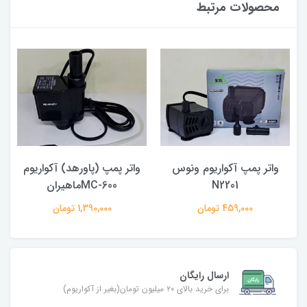
محصولات مرتبط
واتر پمپ آکواریوم ونوس
واتر پمپ (پاورهد) آکواریوم
N2201
MC-600ماهیران
459,000 تومان
1,390,000 تومان
ارسال رایگان
برای خرید بالای ۲۰ میلیون تومان(بغیر از آکواریوم)