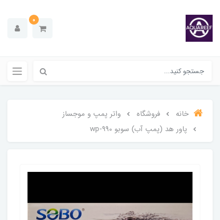
0
خانه
فروشگاه
واتر پمپ و موجساز
پاور هد (پمپ آب) سوبو wp-990