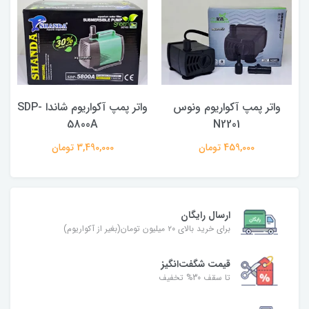
واتر پمپ آکواریوم ونوس
واتر پمپ آکواریوم شاندا SDP-
5800A
N2201
459,000 تومان
3,490,000 تومان
ارسال رایگان
برای خرید بالای ۲۰ میلیون تومان(بغیر از آکواریوم)
قیمت شگفت‌انگیز
تا سقف 30% تخفیف