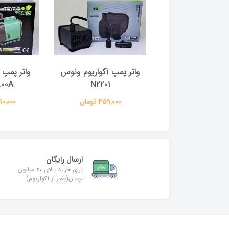
مپ آکواریوم ونوس
واتر پمپ آکواریوم ونوس
واتر پمپ آ
00A
N2201
N2202
797,000 تومان
459,000 تومان
3,490,000
ارسال رایگان
برای خرید بالای ۲۰ میلیون
تومان(بغیر از آکواریوم)