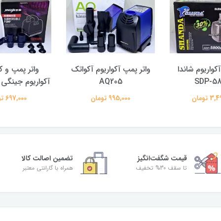
کواریوم شاندا
واتر پمپ آکواریوم آکواتک
واتر پمپ و
SDP-58
AQ205
آکواریوم جینگی LV-500DX
 تومان
995,000 تومان
697,000 تومان
قیمت شگفت‌انگیز
تضمین اصالت کالا
تا سقف 30% تخفیف
همراه با گارانتی معتبر