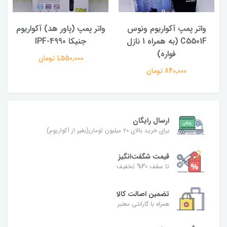
واتر پمپ آکواریوم ونوس
واتر پمپ (پاور هد) آکواریوم
C5501F (به همراه 1 نازل
جنیکا IPF-4990
فواره)
1,550,000 تومان
840,000 تومان
ارسال رایگان
برای خرید بالای ۲۰ میلیون تومان(بغیر از آکواریوم)
قیمت شگفت‌انگیز
تا سقف 30% تخفیف
تضمین اصالت کالا
همراه با گارانتی معتبر