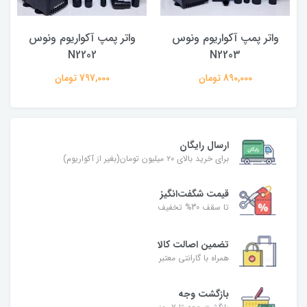
واتر پمپ آکواریوم ونوس
واتر پمپ آکواریوم ونوس
N2202
N2203
890,000 تومان
797,000 تومان
ارسال رایگان
برای خرید بالای ۲۰ میلیون تومان(بغیر از آکواریوم)
قیمت شگفت‌انگیز
تا سقف 30% تخفیف
تضمین اصالت کالا
همراه با گارانتی معتبر
بازگشت وجه