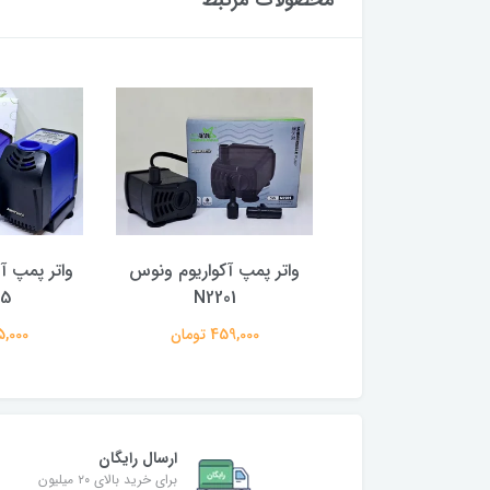
محصولات مرتبط
مپ آکواریوم ونوس
واتر پمپ آکواریوم ونوس
واتر پمپ آ
05
N2201
N2202
797,000 تومان
459,000 تومان
995,000 
ارسال رایگان
برای خرید بالای ۲۰ میلیون