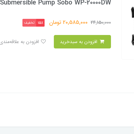
 Submersible Pump Sobo WP-20000DW
20,585,000
تومان
24,150,000
تخفیف
15٪
افزودن به سبدخرید
افزودن به علاقه‌مندی