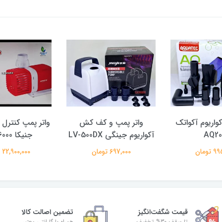
کواریوم آکواتک
واتر پمپ و کف کش
واتر پمپ کنترل د
AQ2
آکواریوم جینگی LV-500DX
جنیکا AH-16000
تومان
697,000 تومان
22,900,000 تومان
قیمت شگفت‌انگیز
تضمین اصالت کالا
تا سقف 30% تخفیف
همراه با گارانتی معتبر