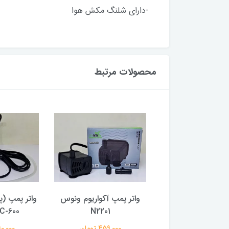
-دارای شلنگ مکش هوا
محصولات مرتبط
مپ آکواریوم ونوس
واتر پمپ آکواریوم ونوس
واتر پمپ (پ
N2202
N2201
MC-600ماهی
797,000 تومان
459,000 تومان
1,390,000