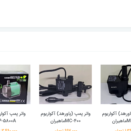
اورهد) آکواریوم
واتر پمپ (پاورهد) آکواریوم
واتر پمپ آکوار
ران
MC-400ماهیران
P-5800A
 تومان
997,000 تومان
3,490,000 تومان