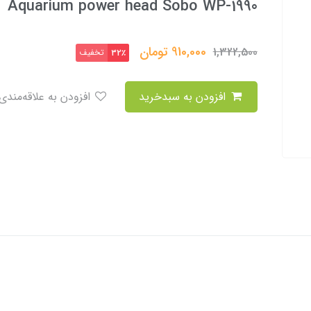
Aquarium power head Sobo WP-1990
910,000
تومان
1,322,500
تخفیف
32٪
افزودن به سبدخرید
افزودن به علاقه‌مندی