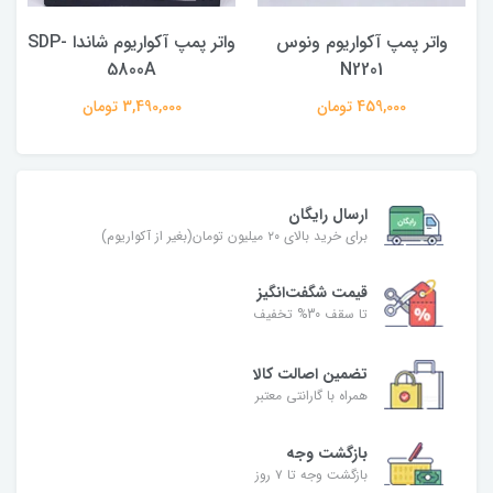
واتر پمپ آکواریوم ونوس
واتر پمپ آکواریوم شاندا SDP-
5800A
N2201
459,000 تومان
3,490,000 تومان
ارسال رایگان
برای خرید بالای ۲۰ میلیون تومان(بغیر از آکواریوم)
قیمت شگفت‌انگیز
تا سقف 30% تخفیف
تضمین اصالت کالا
همراه با گارانتی معتبر
بازگشت وجه
بازگشت وجه تا ۷ روز