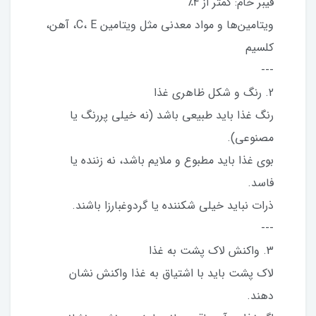
فیبر خام: کمتر از 4٪
ویتامین‌ها و مواد معدنی مثل ویتامین C، E، آهن،
کلسیم
---
2. رنگ و شکل ظاهری غذا
رنگ غذا باید طبیعی باشد (نه خیلی پررنگ یا
مصنوعی).
بوی غذا باید مطبوع و ملایم باشد، نه زننده یا
فاسد.
ذرات نباید خیلی شکننده یا گردوغبارزا باشند.
---
3. واکنش لاک پشت به غذا
لاک پشت باید با اشتیاق به غذا واکنش نشان
دهند.