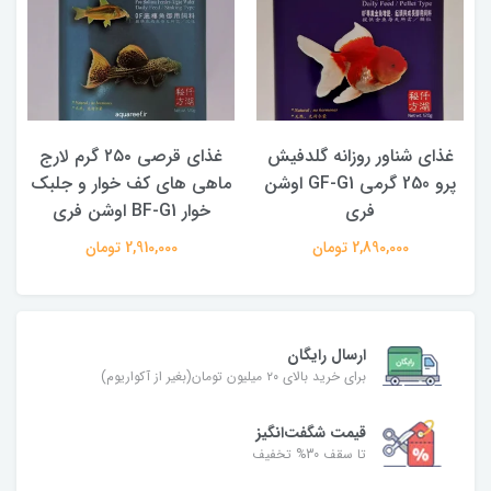
غذای شناور روزانه گلدفیش
غذای قرصی ۲۵۰ گرم لارج
پرو 250 گرمی GF-G1 اوشن
ماهی های کف خوار و جلبک
فری
خوار BF-G1 اوشن فری
2,890,000 تومان
2,910,000 تومان
ارسال رایگان
برای خرید بالای ۲۰ میلیون تومان(بغیر از آکواریوم)
قیمت شگفت‌انگیز
تا سقف 30% تخفیف