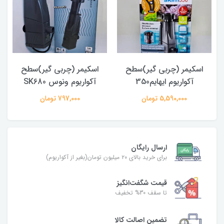
اسکیمر (چربی گیر)سطح
اسکیمر (چربی گیر)سطح
آکواریوم ایهایم350
آکواریوم ونوس SK680
5,590,000 تومان
797,000 تومان
ارسال رایگان
برای خرید بالای ۲۰ میلیون تومان(بغیر از آکواریوم)
قیمت شگفت‌انگیز
تا سقف 30% تخفیف
تضمین اصالت کالا