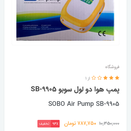
فروشگاه
از 1
پمپ هوا دو لول سوبو SB-9905
SOBO Air Pump SB-9905
787,750
تومان
10,350,000
تخفیف
93٪