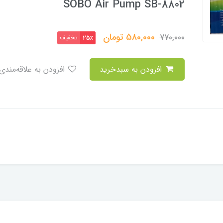
SOBO Air Pump SB-8802
580,000
تومان
770,000
تخفیف
25٪
افزودن به سبدخرید
افزودن به علاقه‌مندی