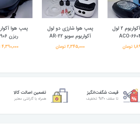
پمپ هوا آکواریوم 2 لول
پمپ هوا شارژی دو لول
آکواریوم سوبو AR-22
ریزن AC9906
 تومان
2,345,000 تومان
4,390,000 تومان
قیمت شگفت‌انگیز
تضمین اصالت کالا
تا سقف 30% تخفیف
همراه با گارانتی معتبر