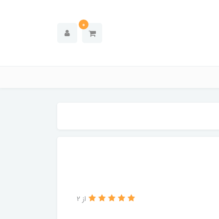
0
از 2