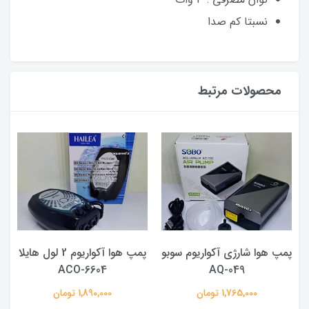
نسبتا کم صدا
محصولات مرتبط
پمپ هوا شارژی آکواریوم سوبو
پمپ هوا آکواریوم 2 لول هایلا
ACO-6604
AQ-049
1,765,000 تومان
1,890,000 تومان