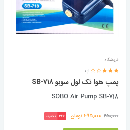
فروشگاه
از 1
پمپ هوا تک لول سوبو SB-718
SOBO Air Pump SB-718
495,000
تومان
650,000
تخفیف
24٪