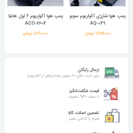
پمپ هوا شارژی آکواریوم سوبو
پمپ هوا آکواریوم 2 لول هایلا
ACO-6604
AQ-049
1,765,000 تومان
1,890,000 تومان
ارسال رایگان
برای خرید بالای ۲۰ میلیون تومان(بغیر از آکواریوم)
قیمت شگفت‌انگیز
تا سقف 30% تخفیف
تضمین اصالت کالا
همراه با گارانتی معتبر