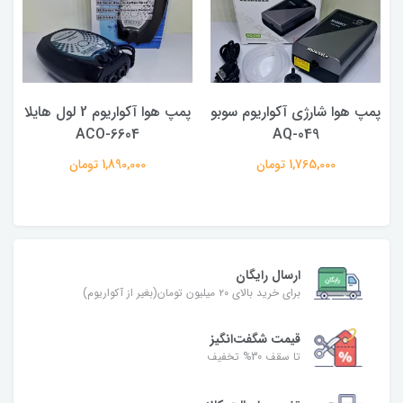
پمپ هوا شارژی آکواریوم سوبو
پمپ هوا آکواریوم 2 لول هایلا
ACO-6604
AQ-049
1,765,000 تومان
1,890,000 تومان
ارسال رایگان
برای خرید بالای ۲۰ میلیون تومان(بغیر از آکواریوم)
قیمت شگفت‌انگیز
تا سقف 30% تخفیف