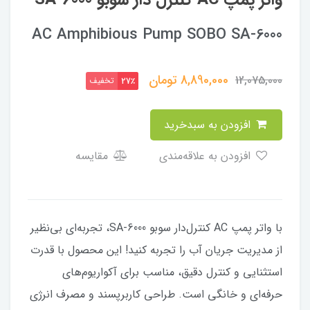
واتر پمپ AC کنترل دار سوبو SA-6000
AC Amphibious Pump SOBO SA-6000
8,890,000
تومان
12,075,000
تخفیف
27٪
افزودن به سبدخرید
افزودن به علاقه‌مندی
مقایسه
با واتر پمپ AC کنترل‌دار سوبو SA-6000، تجربه‌ای بی‌نظیر
از مدیریت جریان آب را تجربه کنید! این محصول با قدرت
استثنایی و کنترل دقیق، مناسب برای آکواریوم‌های
حرفه‌ای و خانگی است. طراحی کاربرپسند و مصرف انرژی