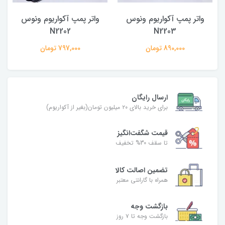
واتر پمپ آکواریوم ونوس
واتر پمپ آکواریوم ونوس
N2202
N2203
890,000 تومان
797,000 تومان
ارسال رایگان
برای خرید بالای ۲۰ میلیون تومان(بغیر از آکواریوم)
قیمت شگفت‌انگیز
تا سقف 30% تخفیف
تضمین اصالت کالا
همراه با گارانتی معتبر
بازگشت وجه
بازگشت وجه تا ۷ روز