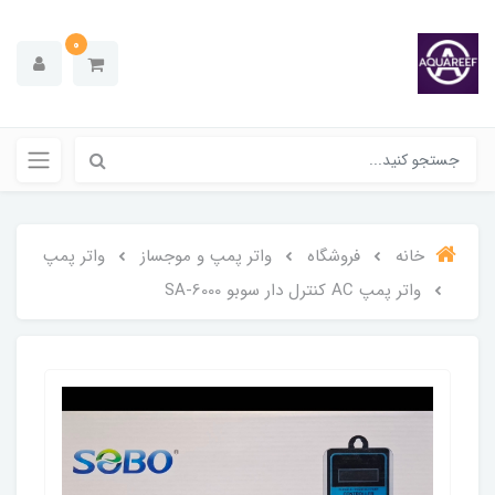
0
خانه
فروشگاه
واتر پمپ و موجساز
واتر پمپ
واتر پمپ AC کنترل دار سوبو SA-6000