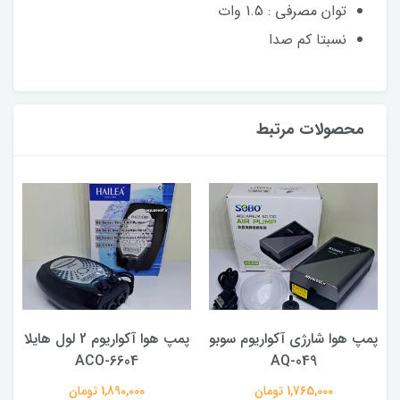
توان مصرفی : 1.5 وات
نسبتا کم صدا
محصولات مرتبط
پمپ هوا شارژی آکواریوم سوبو
پمپ هوا آکواریوم 2 لول هایلا
ACO-6604
AQ-049
1,765,000 تومان
1,890,000 تومان