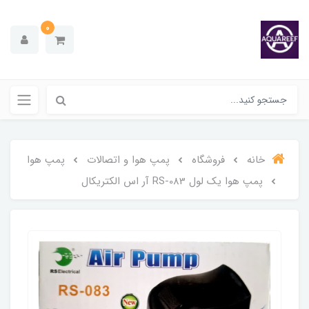
0
خانه
فروشگاه
پمپ هوا و اتصالات
پمپ هوا
پمپ هوا یک لول RS-083 آر اس الکتریکال