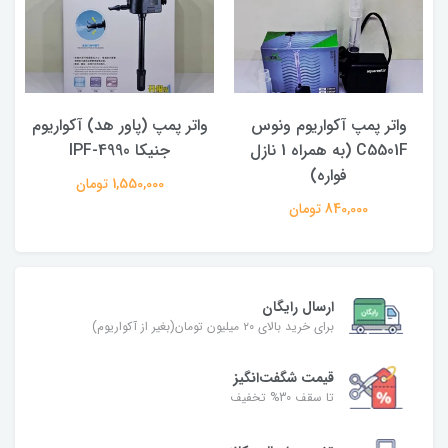
واتر پمپ آکواریوم ونوس
واتر پمپ (پاور هد) آکواریوم
C5501F (به همراه 1 نازل
جنیکا IPF-4990
فواره)
1,550,000 تومان
840,000 تومان
ارسال رایگان
برای خرید بالای ۲۰ میلیون تومان(بغیر از آکواریوم)
قیمت شگفت‌انگیز
تا سقف 30% تخفیف