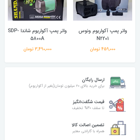
واتر پمپ آکواریوم ونوس
واتر پمپ آکواریوم شاندا SDP-
5800A
N2201
459,000 تومان
3,490,000 تومان
ارسال رایگان
برای خرید بالای ۲۰ میلیون تومان(بغیر از آکواریوم)
قیمت شگفت‌انگیز
تا سقف 30% تخفیف
تضمین اصالت کالا
همراه با گارانتی معتبر