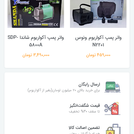
واتر پمپ آکواریوم ونوس
واتر پمپ آکواریوم شاندا SDP-
5800A
N2201
459,000 تومان
3,490,000 تومان
ارسال رایگان
برای خرید بالای ۲۰ میلیون تومان(بغیر از آکواریوم)
قیمت شگفت‌انگیز
تا سقف 30% تخفیف
تضمین اصالت کالا
همراه با گارانتی معتبر