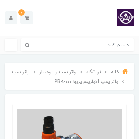
0
خانه
فروشگاه
واتر پمپ و موجساز
واتر پمپ
واتر پمپ آکواریوم پریها PB-16000