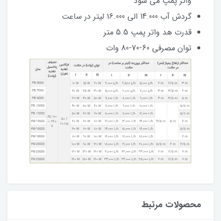
واتر پمپ می شود
گردش آب 14.000 الی 16.000 لیتر در ساعت
قدرت هد واتر پمپ 5.5 متر
توان مصرفی 60-70-80 وات
محصولات مرتبط