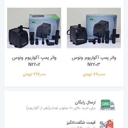
واتر پمپ آکواریوم ونوس
واتر پمپ آکواریوم ونوس
N2202
N2203
890,000 تومان
797,000 تومان
ارسال رایگان
برای خرید بالای ۲۰ میلیون تومان(بغیر از آکواریوم)
قیمت شگفت‌انگیز